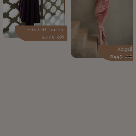
Elizabeth purple
₪
449
699
Abigail
₪
449
690