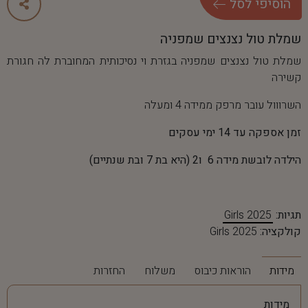
ה
ו
ס
י
פ
י
ל
ס
ל
שמלת טול נצנצים שמפניה
שמלת טול נצנצים שמפניה בגזרת וי נסיכותית המחוברת לה חגורת
קשירה
השרווול עובר מרפק ממידה 4 ומעלה
זמן אספקה עד 14 ימי עסקים
הילדה לובשת מידה 6 ו2 (היא בת 7 ובת שנתיים)
תגיות:
Girls 2025
קולקציה:
Girls 2025
מידות
הוראות כיבוס
משלוח
החזרות
מידות