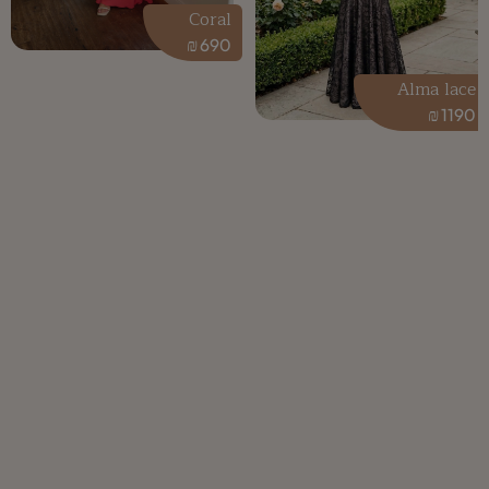
Coral
₪
690
Alma lace
₪
1190