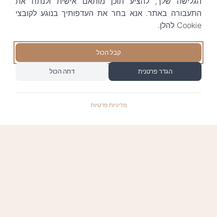
הגלישה שלך, להציע תוכן מותאם אישית ולנתח את
התעבורה באתר. אנא בחר את העדפותיך בנוגע לקובצי
Cookie להלן.
קבל הכול
הגדר פרטנית
דחה הכול
מדיניות פרטיות
התשלומים באתר עומדים בתקן האבטחה המחמיר
PCI-DSS-1, ומאובטחים ע"י חברת טרנזילה: