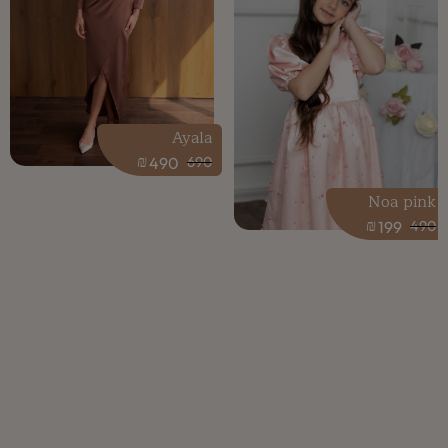
Ayala
₪
490
690
Noa pink
₪
199
490