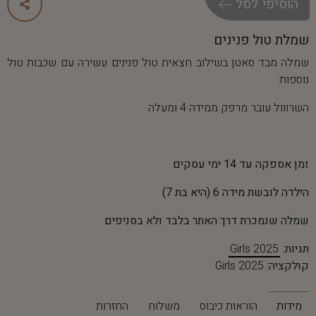
ה
ו
ס
י
פ
י
ל
ס
ל
שמלת טול פנינים
שמלה מבד סאטן בשילוב חצאית טול פנינים עשירה עם שכבות טול
נוספות
השרווול עובר מרפק ממידה 4 ומעלה
זמן אספקה עד 14 ימי עסקים
הילדה לובשת מידה 6 (היא בת 7)
שמלה שנמכרת דרך האתר בלבד ולא בסניפים
תגיות:
Girls 2025
קולקציה:
Girls 2025
מידות
הוראות כיבוס
משלוח
החזרות