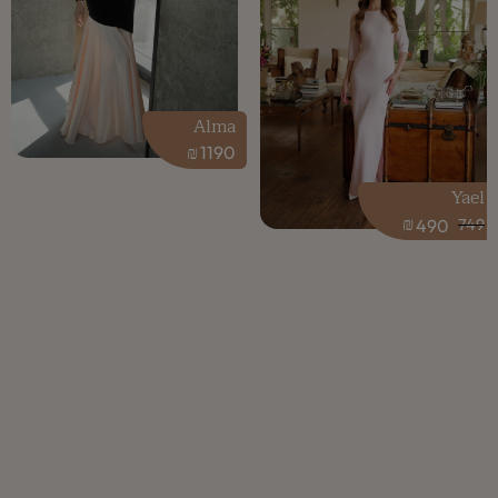
Alma
₪
1190
Yael
₪
490
749