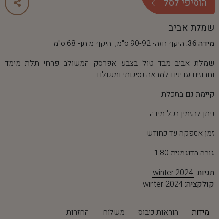
ה
ו
ס
י
פ
י
ל
ס
ל
שמלת אביב
מידה 36:
היקף חזה- 90-92 ס"מ, היקף מותן- 68 ס"מ
שמלת אביב מבד טול בצבע אפרסק המשולב פרחי תלת מימד
וחרוזים עדינים למראה נסיכותי ומשולם
קיימת גם בתכלת
ניתן להזמין בכל מידה
זמן אספקה עד כחודש
גובה הדוגמנית 1.80
תגיות:
winter 2024
קולקציה:
winter 2024
מידות
הוראות כיבוס
משלוח
החזרות