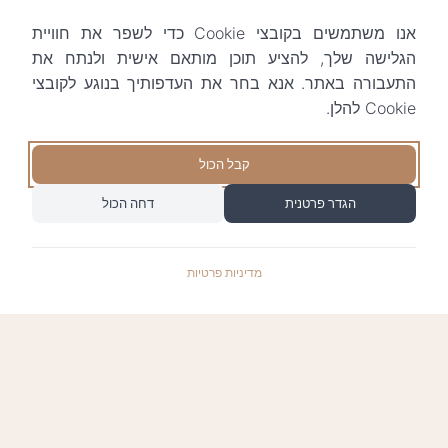
אנו משתמשים בקובצי Cookie כדי לשפר את חוויית
הגלישה שלך, להציע תוכן מותאם אישית ולנתח את
התעבורה באתר. אנא בחר את העדפותיך בנוגע לקובצי
Cookie להלן.
קבל הכול
הגדר פרטנית
דחה הכול
מדיניות פרטיות
התשלומים באתר עומדים בתקן האבטחה המחמיר
PCI-DSS-1, ומאובטחים ע"י חברת טרנזילה: