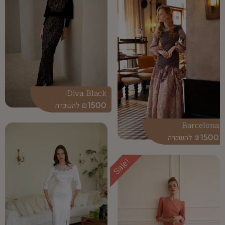
Diva Black
₪
1500
Barcelona
₪
1500
Sale!