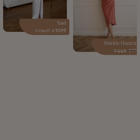
Yael
₪
1099
Narkis Hamra
₪
449
599