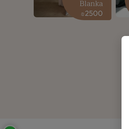
Blanka
2500
₪