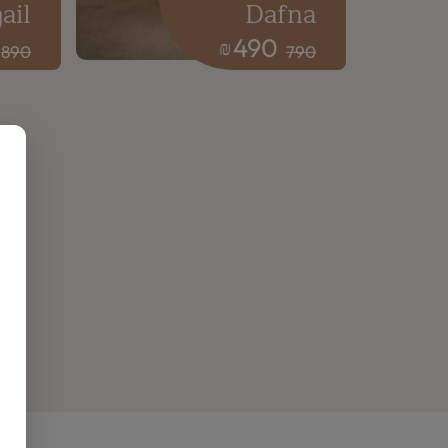
ail
Dafna
490
₪
890
790