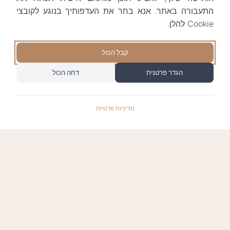
התעבורה באתר. אנא בחר את העדפותיך בנוגע לקובצי
Cookie להלן.
קבל הכול
הגדר פרטנית
דחה הכול
מדיניות פרטיות
התשלומים באתר עומדים בתקן האבטחה המחמיר
PCI-DSS-1, ומאובטחים ע"י חברת טרנזילה: