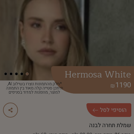
Hermosa White
1190
*חלק מהתמונות נוצרו בשילוב AI,
₪
תיתכן סטייה קלה מאוד בין התמונה
למוצר, מוזמנות למדוד בסניפים
ה
ו
ס
י
פ
י
ל
ס
ל
שמלת תחרה לבנה