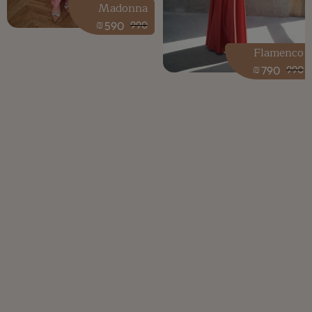
Madonna
₪
590
990
Flamenco
₪
790
990