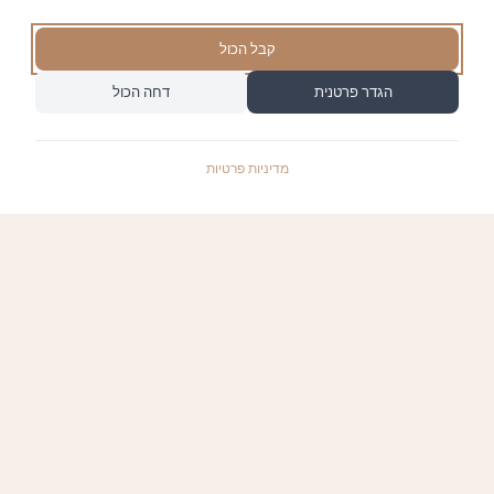
קבל הכול
הגדר פרטנית
דחה הכול
מדיניות פרטיות
התשלומים באתר עומדים בתקן האבטחה המחמיר
PCI-DSS-1, ומאובטחים ע"י חברת טרנזילה: