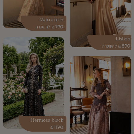
Marrakesh
₪
790
Lisbon
₪
890
Hermosa black
₪
1190