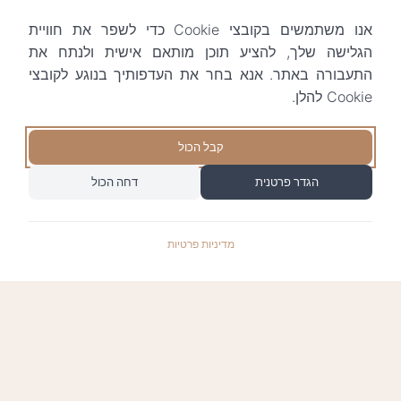
אנו משתמשים בקובצי Cookie כדי לשפר את חוויית
הגלישה שלך, להציע תוכן מותאם אישית ולנתח את
התעבורה באתר. אנא בחר את העדפותיך בנוגע לקובצי
Cookie להלן.
קבל הכול
הגדר פרטנית
דחה הכול
מדיניות פרטיות
התשלומים באתר עומדים בתקן האבטחה המחמיר
PCI-DSS-1, ומאובטחים ע"י חברת טרנזילה: