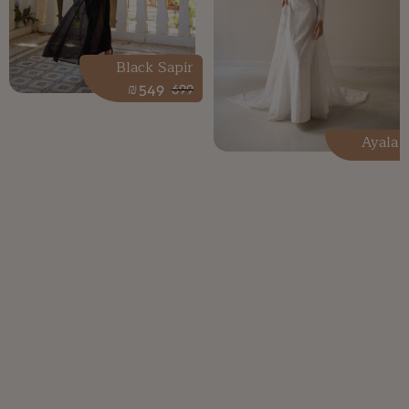
Black Sapir
₪
549
699
Ayala