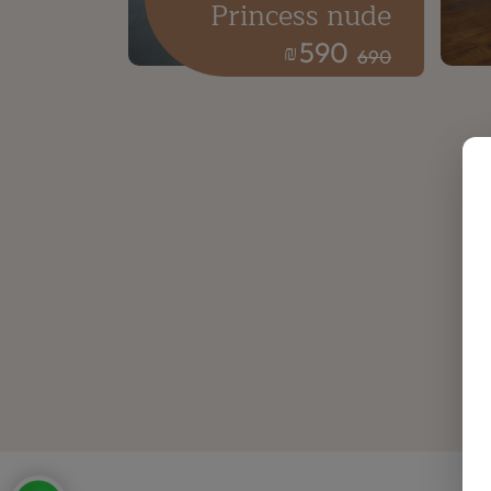
Princess nude
590
₪
690