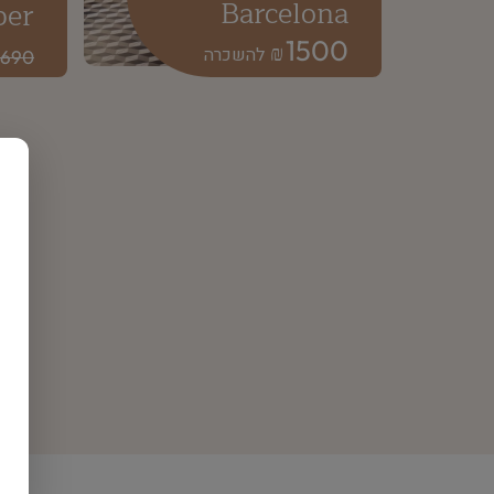
Barcelona
er
1500
₪
690