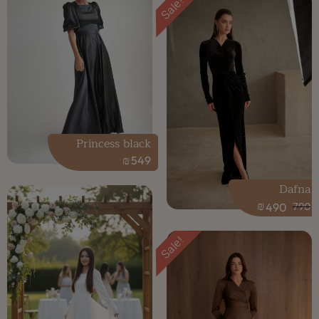
Sale!
Princess black
₪
549
Dafna
₪
490
790
Sale!