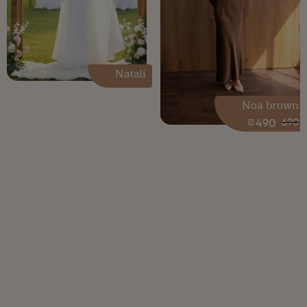
Natali
Noa brown
₪
490
690