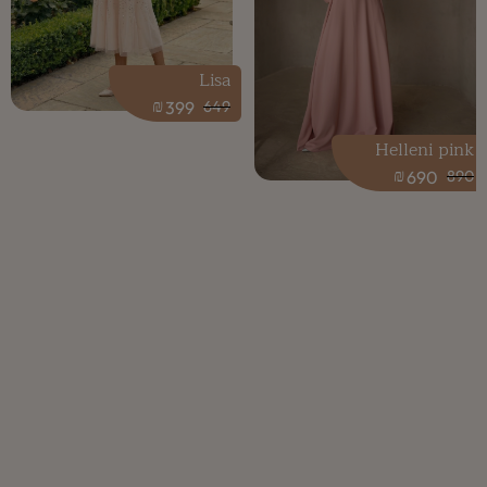
Lisa
₪
399
649
Helleni pink
₪
690
890