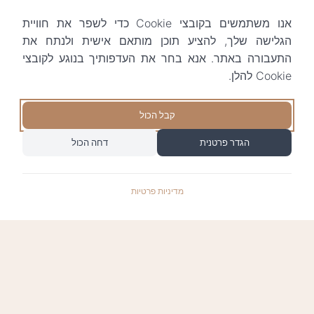
אנו משתמשים בקובצי Cookie כדי לשפר את חוויית
הגלישה שלך, להציע תוכן מותאם אישית ולנתח את
התעבורה באתר. אנא בחר את העדפותיך בנוגע לקובצי
Cookie להלן.
קבל הכול
הגדר פרטנית
דחה הכול
מדיניות פרטיות
התשלומים באתר עומדים בתקן האבטחה המחמיר
PCI-DSS-1, ומאובטחים ע"י חברת טרנזילה: