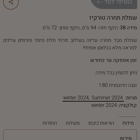
ה
ו
ס
י
פ
י
ל
ס
ל
שמלת תחרה טורקיז
מידה 38:
היקף חזה- 94 ס"מ, היקף מותן- 72 ס"מ
שמלת מבד תחרה עדינה בשילוב פרחי תלת מימד וחרוזים עדינים
למראה מלא בגלאם אמיתי!
זמן אספקה עד כחודש
ניתן להזמין בכל מידה
גובה הדוגמנית 1.80
תגיות:
Summer 2024
winter 2024
קולקציה:
winter 2024
מידות
הוראות כיבוס
משלוח
החזרות
מידות