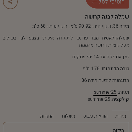
ה
ו
ס
י
פ
י
ל
ס
ל
שמלה לבנה קרושה
מידה 36:
היקף חזה- 90-92 ס"מ, היקף מותן- 68 ס"מ
שמלהקלאסית מבד פודנש לייקקרה איכותי בצבע לבן בשילוב
אפליקציית קרושה מהממת
זמן אספקה עד 14 ימי עסקים
גובה הדוגמנית:
1.78 ס"מ
הדוגמנית לובשת מידה
36
תגיות:
summer25
קולקציה:
summer25
מידות
הוראות כיבוס
משלוח
החזרות
מידות