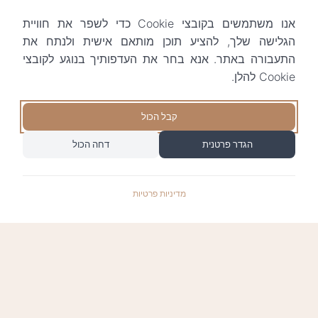
אנו משתמשים בקובצי Cookie כדי לשפר את חוויית
הגלישה שלך, להציע תוכן מותאם אישית ולנתח את
התעבורה באתר. אנא בחר את העדפותיך בנוגע לקובצי
Cookie להלן.
קבל הכול
הגדר פרטנית
דחה הכול
מדיניות פרטיות
התשלומים באתר עומדים בתקן האבטחה המחמיר
PCI-DSS-1, ומאובטחים ע"י חברת טרנזילה: