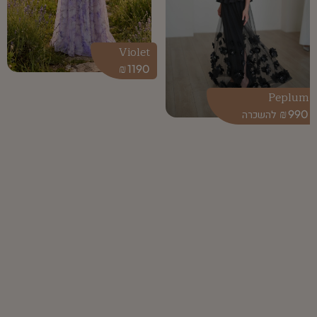
Violet
₪
1190
Peplum
₪
990