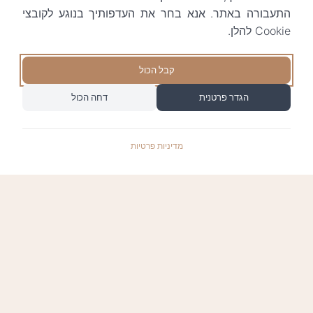
התעבורה באתר. אנא בחר את העדפותיך בנוגע לקובצי
Cookie להלן.
קבל הכול
הגדר פרטנית
דחה הכול
מדיניות פרטיות
התשלומים באתר עומדים בתקן האבטחה המחמיר
PCI-DSS-1, ומאובטחים ע"י חברת טרנזילה: