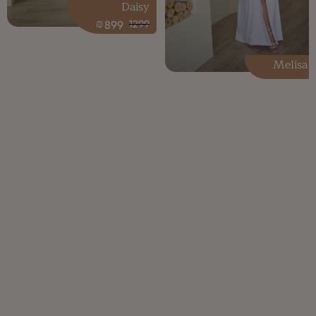
Daisy
₪
899
1299
Melisa