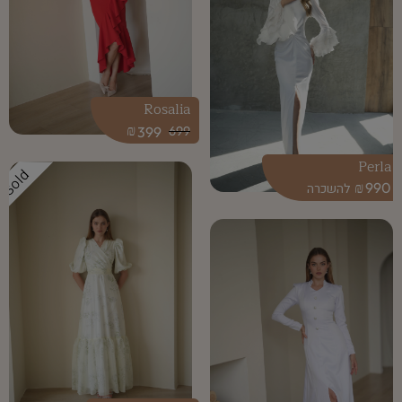
Rosalia
₪
399
699
Perla
Sold
₪
990