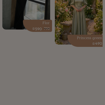
Flor
₪
590
790
Princess green
₪
490