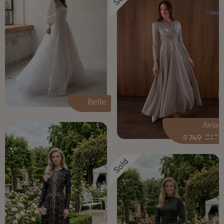
Belle
Avia
₪
749
849
Sold