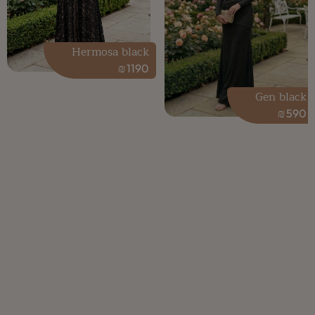
Hermosa black
₪
1190
Gen black
₪
590