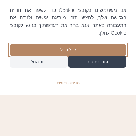
אנו משתמשים בקובצי Cookie כדי לשפר את חוויית
הגלישה שלך, להציע תוכן מותאם אישית ולנתח את
התעבורה באתר. אנא בחר את העדפותיך בנוגע לקובצי
Cookie להלן.
קבל הכול
הגדר פרטנית
דחה הכול
מדיניות פרטיות
התשלומים באתר עומדים בתקן האבטחה המחמיר
PCI-DSS-1, ומאובטחים ע"י חברת טרנזילה: