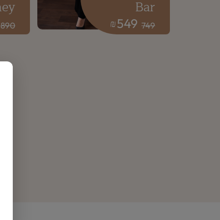
ney
Bar
549
₪
890
749