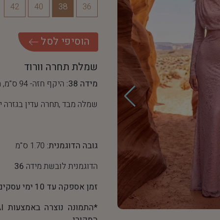
42
40
38
36
ה
ו
ס
י
פ
י
ל
ס
ל
שמלת תחרה וורוד
מידה 38:
היקף חזה- 94 ס"מ, היקף מותן- 72 ס"מ
שמלה מבד ,תחרה עדין בגזרה 
גובה הדוגמנית:
1.70 ס"מ
הדוגמנית לובשת מידה
36
זמן אספקה עד 10 ימי עסקים
המקורי