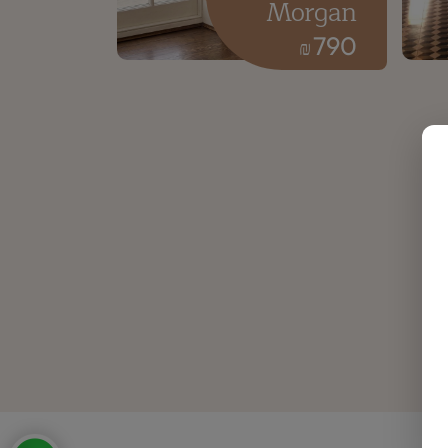
Morgan
790
₪