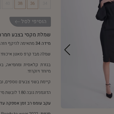
40
38
36
34
ה
ו
ס
י
פ
י
ל
ס
ל
שמלת מקסי בצבע חמרה
מידה 34
מתאימה להיקף חזה של 86 ס"מ והיקף מותן של
שמלה מבד קרפ סאטן איכותי.
בגזרת קלאסית ומחמיאה, בש
מיוחד ויוקרתי.
קיימת בשני צבעים נוספים, וב
הדוגמנית גובה 1.80 לובשת מידה 36
עקב עומס רב זמן אספקה עד 10 ימי עסקים
תגיות:
Ready to wear 2022