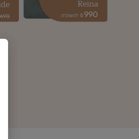
Reina
ude
990
₪
690