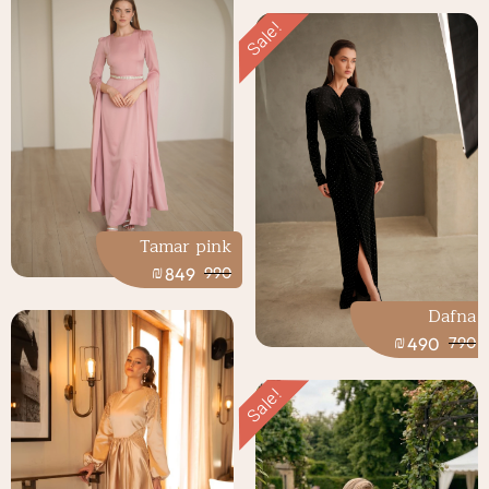
Sale!
Tamar pink
₪
849
990
Dafna
₪
490
790
Sale!