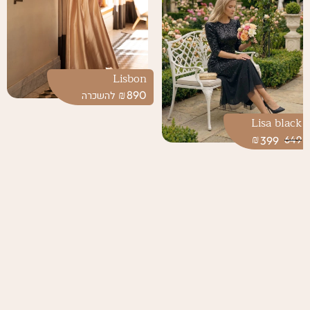
Lisbon
₪
890
Lisa black
₪
399
649