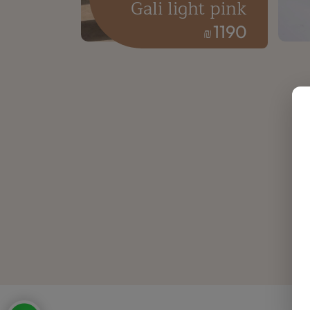
Gali light pink
1190
₪