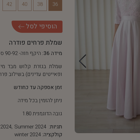
42
40
38
36
ה
ו
ס
י
פ
י
ל
ס
ל
שמלת פרחים פודרה
מידה 36:
היקף חזה- 90-92 ס"מ, היקף מותן- 68 ס"מ
שמלת בגזרת קלוש מבד מיקדו
ופאייטים עדינים) בשילוב פרח
זמן אספקה עד כחודש
ניתן להזמין בכל מידה
גובה הדוגמנית 1.80
תגיות:
Summer 2024
 2024
קולקציה:
winter 2024