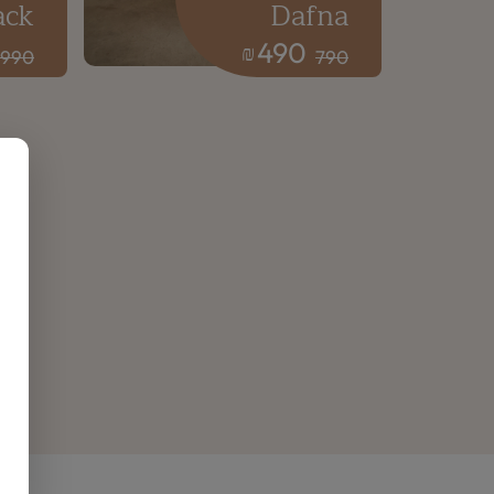
ack
Dafna
490
₪
990
790