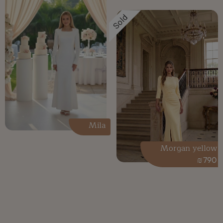
Sold
Mila
Morgan yellow
₪
790