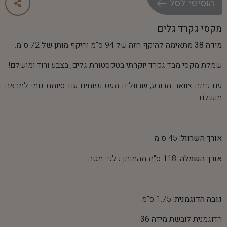
ה
ו
ס
י
פ
י
ל
ס
ל
מקסי גקרד גלים
מידה 38
מתאימה להיקף חזה של 94 ס"מ והיקף מותן של 72 ס"מ.
שמלת מקסי מבד גקרד יוקרתי בטקסטורת גלים, בצבע ורוד ומושלם!
עם פתח צוואר מרובע, שרוולים מעט נפוחים עם סיומת גומי למראה
מושלם
אורך השרוול:
45 ס"מ
אורך השמלה:
118 ס"מ מהמותן כלפי מטה
גובה הדוגמנית:
1.75 ס"מ
הדוגמנית לובשת מידה
36