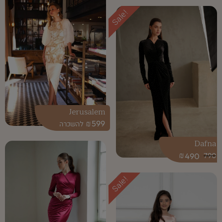
Sale!
Jerusalem
₪
599
Dafna
₪
490
790
Sale!