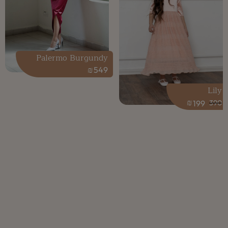
Palermo Burgundy
₪
549
Lily
₪
199
390