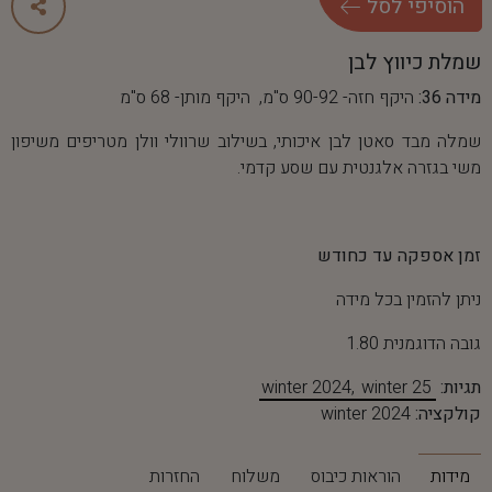
ה
ו
ס
י
פ
י
ל
ס
ל
שמלת כיווץ לבן
מידה 36:
היקף חזה- 90-92 ס"מ, היקף מותן- 68 ס"מ
שמלה מבד סאטן לבן איכותי, בשילוב שרוולי וולן מטריפים משיפון
משי בגזרה אלגנטית עם שסע קדמי.
זמן אספקה עד כחודש
ניתן להזמין בכל מידה
גובה הדוגמנית 1.80
תגיות:
winter 25
winter 2024
קולקציה:
winter 2024
מידות
הוראות כיבוס
משלוח
החזרות