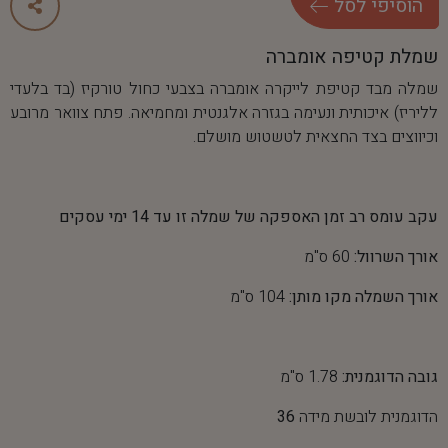
ה
ו
ס
י
פ
י
ל
ס
ל
שמלת קטיפה אומברה
שמלה מבד קטיפת לייקרה אומברה בצבעי כחול טורקיז (בד בלעדי
לליריז) איכותית ונעימה בגזרה אלגנטית ומחמיאה. פתח צוואר מרובע
וכיווצים בצד החצאית לטשטוש מושלם.
עקב עומס רב זמן האספקה של שמלה זו עד 14 ימי עסקים
אורך השרוול:
60 ס"מ
אורך השמלה מקו מותן:
104 ס"מ
גובה הדוגמנית:
1.78 ס"מ
הדוגמנית לובשת מידה
36