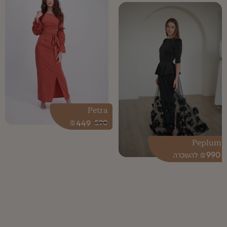
Petra
₪
449
590
Peplum
₪
990