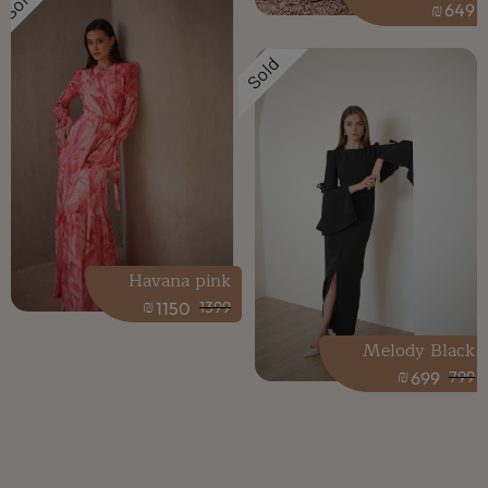
Sold
₪
649
Sold
Havana pink
₪
1150
1399
Melody Black
₪
699
799