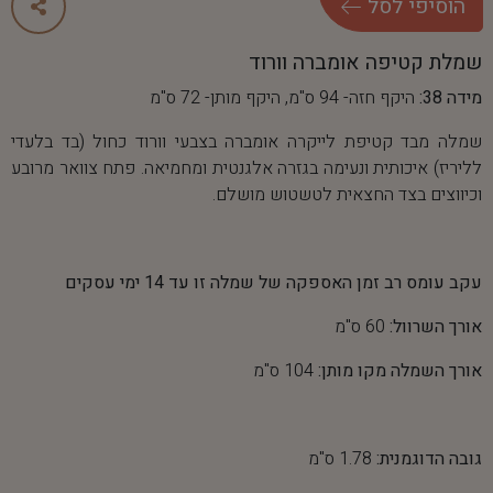
ה
ו
ס
י
פ
י
ל
ס
ל
שמלת קטיפה אומברה וורוד
מידה 38:
היקף חזה- 94 ס"מ, היקף מותן- 72 ס"מ
שמלה מבד קטיפת לייקרה אומברה בצבעי וורוד כחול (בד בלעדי
לליריז) איכותית ונעימה בגזרה אלגנטית ומחמיאה. פתח צוואר מרובע
וכיווצים בצד החצאית לטשטוש מושלם.
עקב עומס רב זמן האספקה של שמלה זו עד 14 ימי עסקים
אורך השרוול:
60 ס"מ
אורך השמלה מקו מותן:
104 ס"מ
גובה הדוגמנית:
1.78 ס"מ