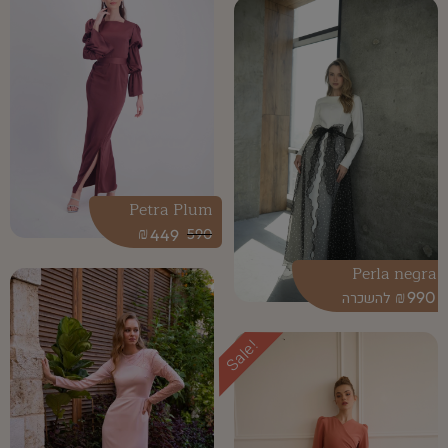
Petra Plum
₪
449
590
Perla negra
₪
990
Sale!