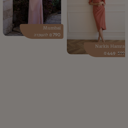
Mumbai
₪
790
Narkis Hamra
₪
449
599