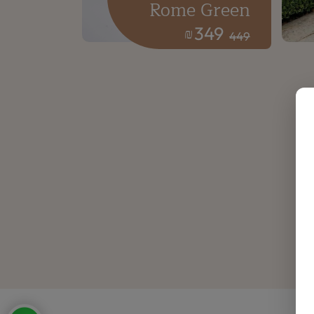
Rome Green
349
₪
449