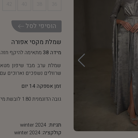
42
40
38
36
ה
ו
ס
י
פ
י
ל
ס
ל
שמלת מקסי אפורה
מידה 38
מתאימה להיקף חזה של 94 ס"מ והיקף מותן של
שמלת ערב מבד שיפון מטאל
שרוולים נשפכים וארוכים עם 
זמן אספקה 14 יום
גובה הדוגמנית 1.80 לובשת מידה 36
תגיות:
winter 2024
קולקציה:
winter 2024