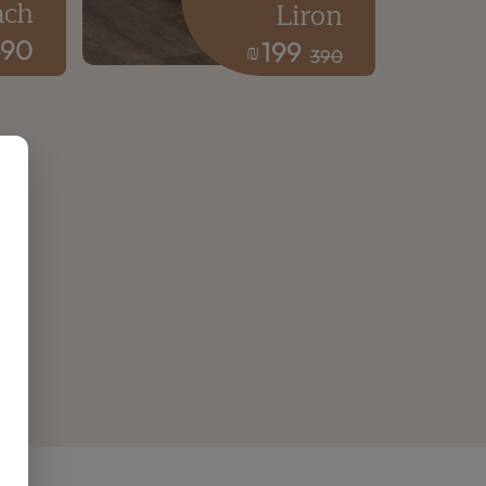
ach
Liron
690
199
₪
390