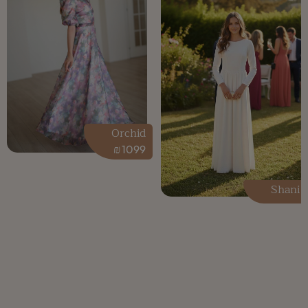
Orchid
₪
1099
Shani