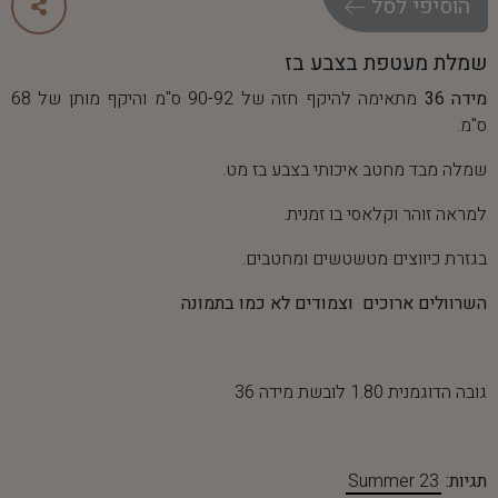
ה
ו
ס
י
פ
י
ל
ס
ל
שמלת מעטפת בצבע בז
מידה 36
מתאימה להיקף חזה של 90-92 ס"מ והיקף מותן של 68
ס"מ.
שמלה מבד מחטב איכותי בצבע בז מט.
למראה זוהר וקלאסי בו זמנית.
בגזרת כיווצים מטשטשים ומחטבים.
השרוולים ארוכים וצמודים לא כמו בתמונה
גובה הדוגמנית 1.80 לובשת מידה 36
תגיות:
Summer 23