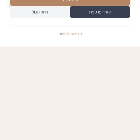
הגדר פרטנית
דחה הכול
מדיניות פרטיות
התשלומים באתר עומדים בתקן האבטחה המחמיר
PCI-DSS-1, ומאובטחים ע"י חברת טרנזילה:
קישורים שימושיים