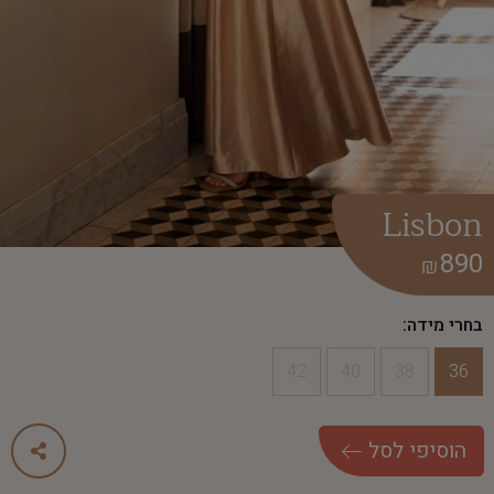
Lisbon
890
₪
בחרי מידה:
42
40
38
36
ה
ו
ס
י
פ
י
ל
ס
ל