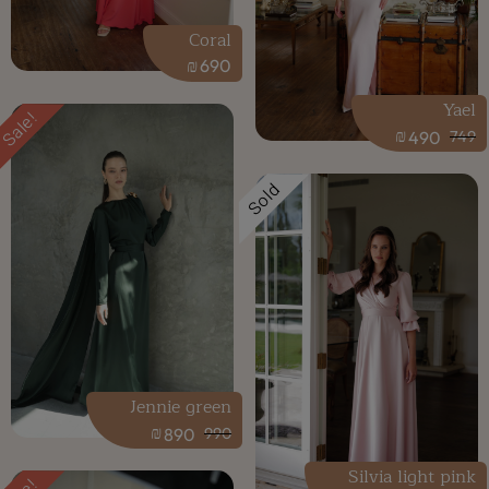
Coral
₪
690
Yael
Sale!
₪
490
749
Sold
Jennie green
₪
890
990
Silvia light pink