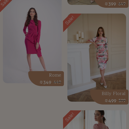
Sale!
₪
399
649
Sale!
Rome
₪
349
449
Billy Floral
₪
499
599
Sale!