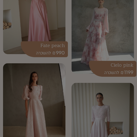
Fate peach
₪
990
Cielo pink
₪
1199