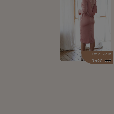
Pink Glow
₪
490
590