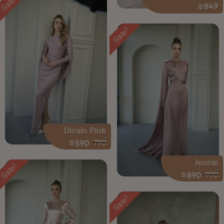
Sale!
₪
849
Sale!
Divain Pink
₪
590
790
Jennie
Sale!
₪
890
990
Sale!