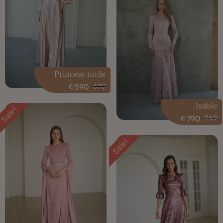
Princess nude
₪
590
690
Isable
Sale!
₪
790
949
Sale!