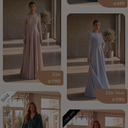
₪
699
Elle
₪
1190
Elle blue
Sold
₪
1190
Last One