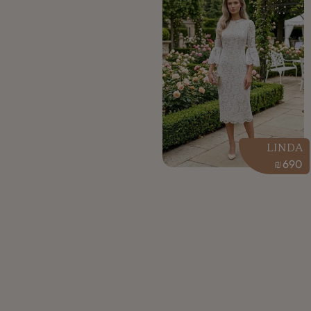
LINDA
₪
690