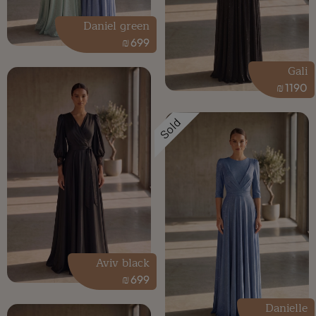
Daniel green
₪
699
Gali
₪
1190
Sold
Aviv black
₪
699
Danielle