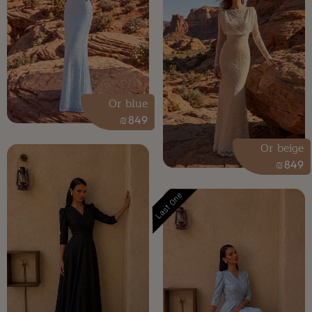
Or blue
₪
849
Or beige
₪
849
Last One