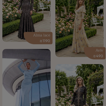
Alma lace
₪
1190
Aviv
₪
490