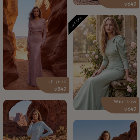
₪
649
Last One
Or pink
₪
849
Mint bow
₪
649