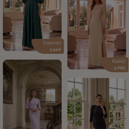
Emerald
₪
649
Hailey
₪
990