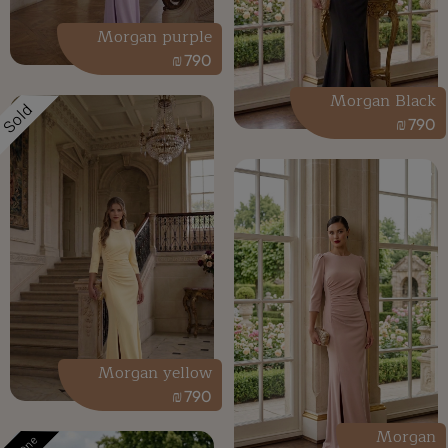
Morgan purple
₪
790
Morgan Black
Sold
₪
790
Morgan yellow
₪
790
Morgan