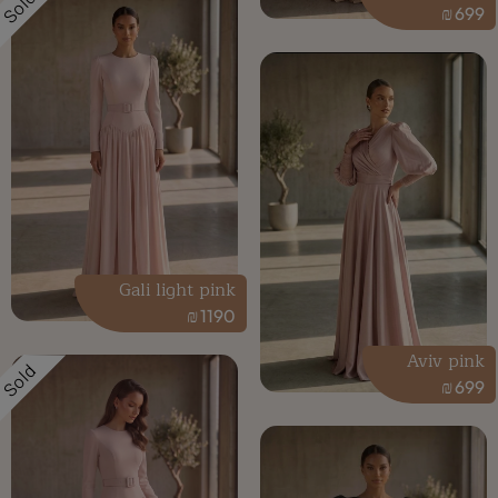
Sold
₪
699
Gali light pink
₪
1190
Aviv pink
Sold
₪
699