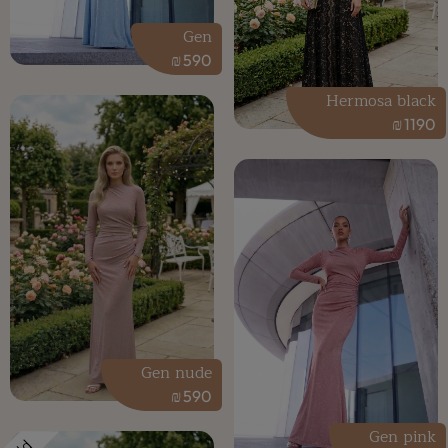
Gen
₪
590
Hermosa black
₪
1190
Gen nude
₪
590
Gen pink