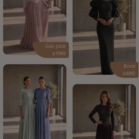
Gali pink
₪
1190
Romi
₪
690