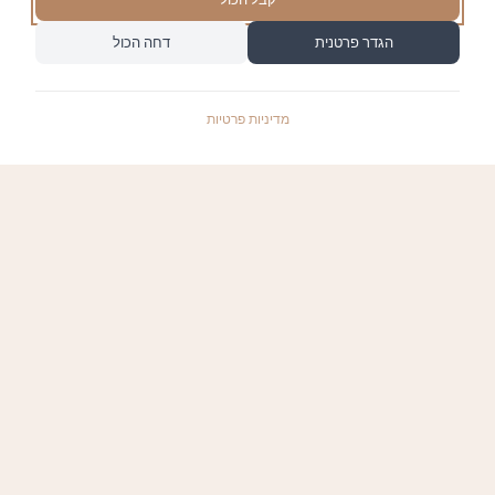
הגדר פרטנית
דחה הכול
מדיניות פרטיות
התשלומים באתר עומדים בתקן האבטחה המחמיר
PCI-DSS-1, ומאובטחים ע"י חברת טרנזילה:
קישורים שימושיים