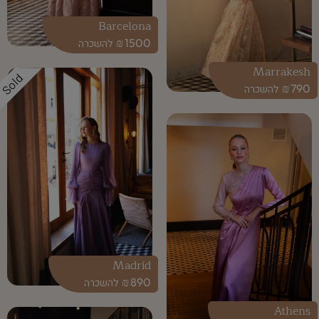
Barcelona
₪
1500
Marrakesh
Sold
₪
790
Madrid
₪
890
Athens