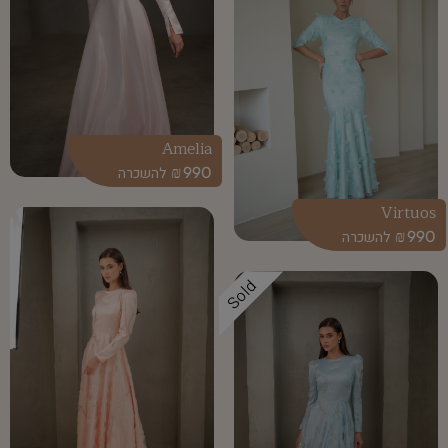
Amelia
₪
990
Virtuos
₪
990
Sold