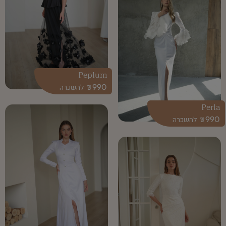
Peplum
₪
990
Perla
₪
990