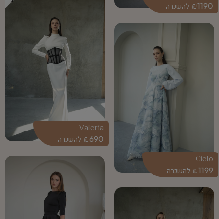
₪
1190
Valeria
₪
690
Cielo
₪
1199