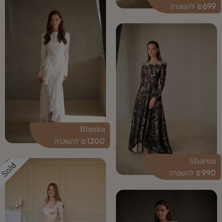
₪
699
Blanka
₪
1300
Sharon
Sold
₪
990