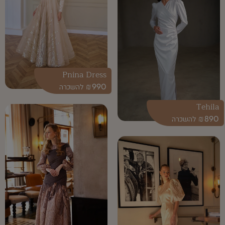
Pnina Dress
₪
990
Tehila
₪
890