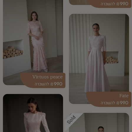
₪
990
Virtuos peace
₪
990
Fate
₪
990
Sold