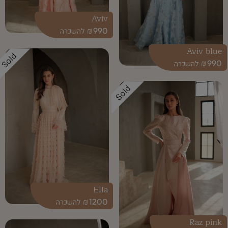
Aviv
₪
990
Aviv blue
Sold
₪
990
Sold
Ella
₪
1200
Raz pink