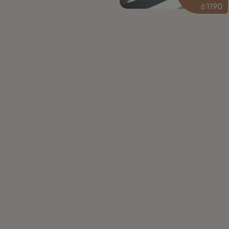
₪
1190