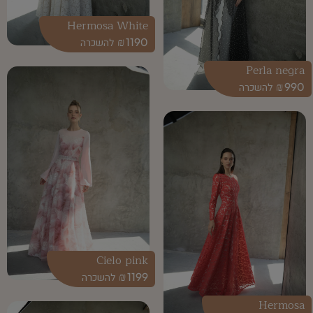
Hermosa White
₪
1190
Perla negra
₪
990
Cielo pink
₪
1199
Hermosa