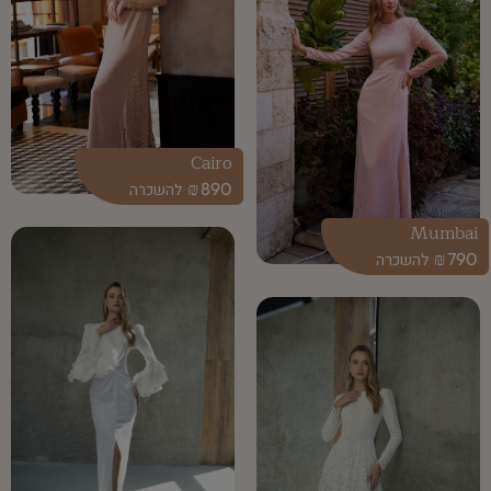
Cairo
₪
890
Mumbai
₪
790