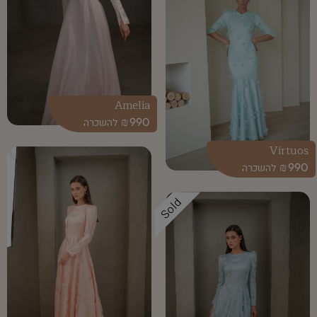
Amelia
₪
990
Virtuos
₪
990
Sold