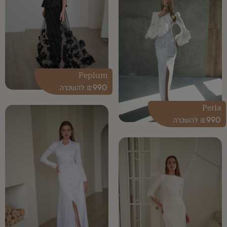
Peplum
₪
990
Perla
₪
990