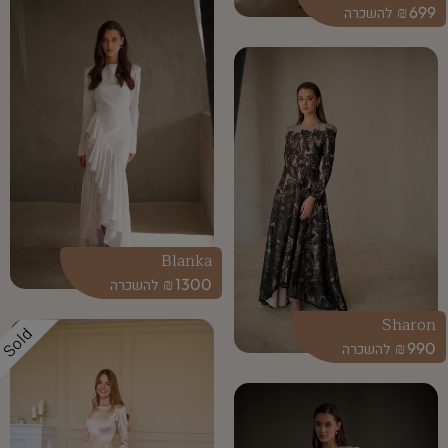
₪
699
Blanka
₪
1300
Sharon
Sold
₪
990