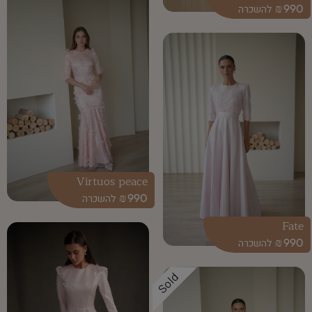
₪
990
Virtuos peace
₪
990
Fate
₪
990
Sold