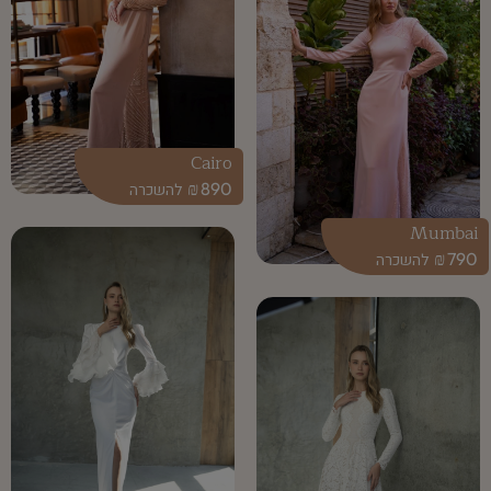
Cairo
₪
890
Mumbai
₪
790