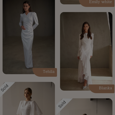
Emily white
Tehila
Sold
Blanka
Sold