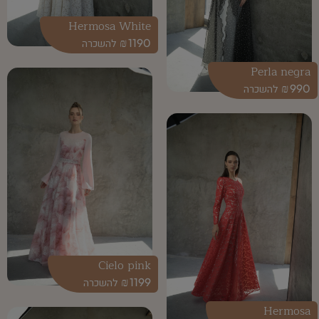
Hermosa White
₪
1190
Perla negra
₪
990
Cielo pink
₪
1199
Hermosa