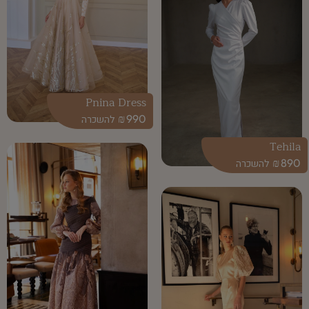
Pnina Dress
₪
990
Tehila
₪
890