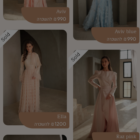
Aviv
₪
990
Aviv blue
Sold
₪
990
Sold
Ella
₪
1200
Raz pink