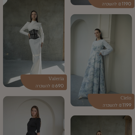
₪
1190
Valeria
₪
690
Cielo
₪
1199