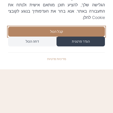
הגלישה שלך, להציע תוכן מותאם אישית ולנתח את
התעבורה באתר. אנא בחר את העדפותיך בנוגע לקובצי
Cookie להלן.
קבל הכול
הגדר פרטנית
דחה הכול
מדיניות פרטיות
התשלומים באתר עומדים בתקן האבטחה המחמיר
PCI-DSS-1, ומאובטחים ע"י חברת טרנזילה: