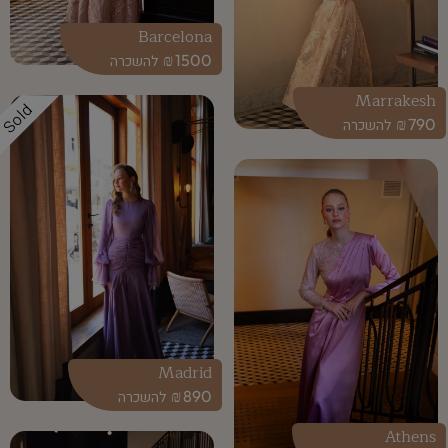
Barcelona
₪
1500
Marrakesh
Sold
₪
790
Madrid
₪
890
Athens