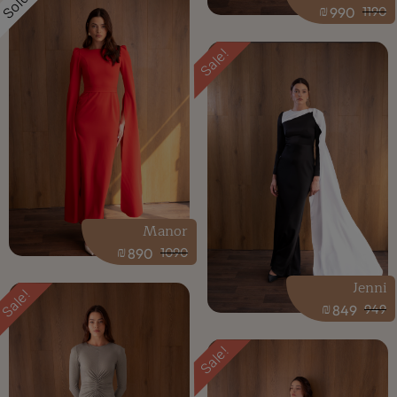
Sold
₪
990
1190
Sale!
Manor
₪
890
1090
Jenni
Sale!
₪
849
949
Sale!