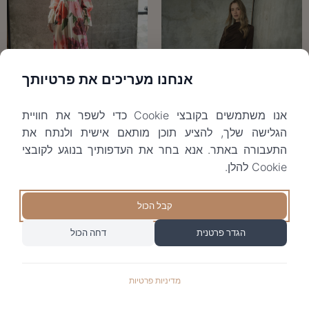
אנחנו מעריכים את פרטיותך
Silvia floral
אנו משתמשים בקובצי Cookie כדי לשפר את חוויית
₪
790
849
הגלישה שלך, להציע תוכן מותאם אישית ולנתח את
Angela
התעבורה באתר. אנא בחר את העדפותיך בנוגע לקובצי
Sold
₪
599
690
Cookie להלן.
Sold
קבל הכול
הגדר פרטנית
דחה הכול
מדיניות פרטיות