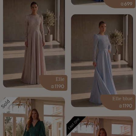
₪
699
Elle
₪
1190
Elle blue
Sold
₪
1190
Last One