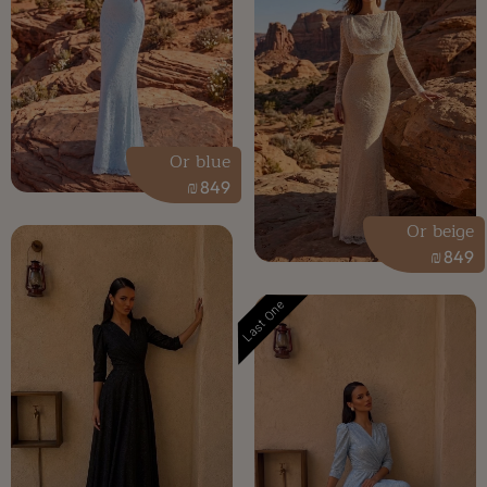
Or blue
₪
849
Or beige
₪
849
Last One