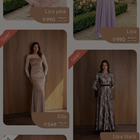
Liya pink
₪
990
1190
Liya
Sale!
₪
990
1190
Sale!
Ella
₪
549
749
Liya black