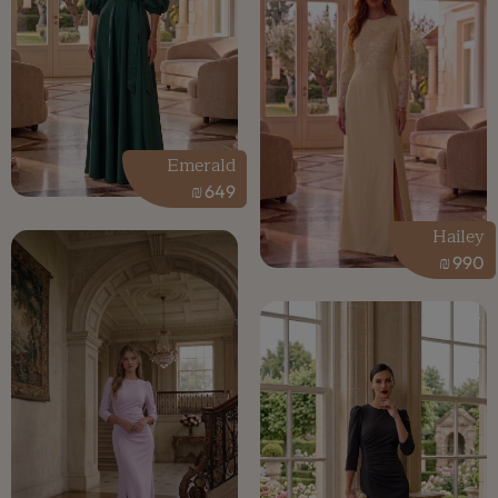
Emerald
₪
649
Hailey
₪
990