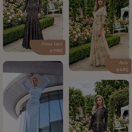
Alma lace
₪
1190
Aviv
₪
490