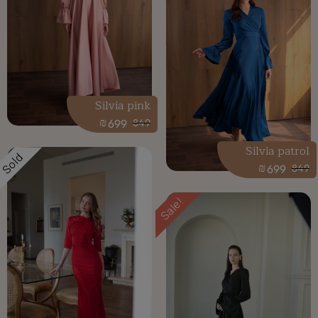
Silvia pink
₪
699
849
Silvia patrol
Sold
₪
699
849
Sale!