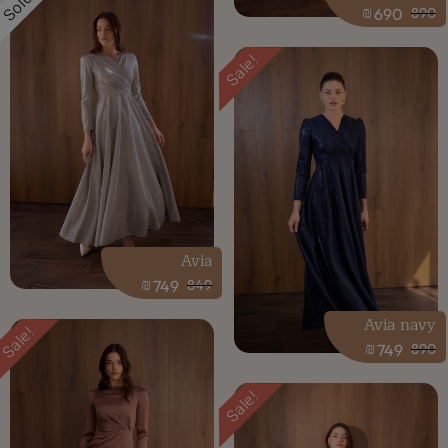
Sold
₪
690
890
Sale!
Avia
₪
749
849
Avia navy
Sale!
₪
749
890
Sale!