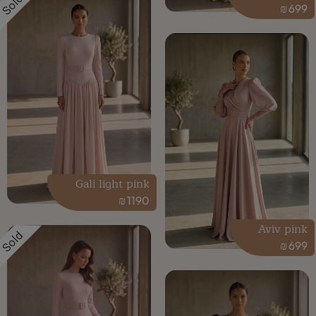
Sold
₪
699
Gali light pink
₪
1190
Aviv pink
Sold
₪
699