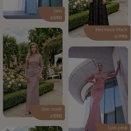
Gen
₪
590
Hermosa black
₪
1190
Gen nude
₪
590
Gen pink