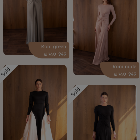
Roni green
₪
749
949
Roni nude
Sold
₪
749
949
Sold