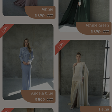
Jennie
₪
890
990
Jennie green
Sale!
₪
890
990
Sale!
Angela blue
₪
599
690
Reina