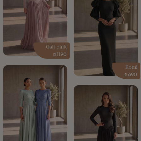
Gali pink
₪
1190
Romi
₪
690