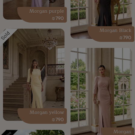
Morgan purple
₪
790
Morgan Black
Sold
₪
790
Morgan yellow
₪
790
Morgan