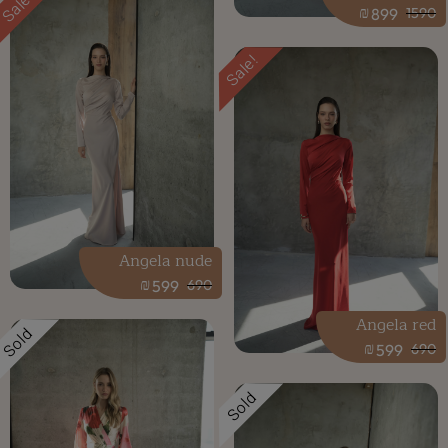
Sale!
₪
899
1590
Sale!
Angela nude
₪
599
690
Angela red
Sold
₪
599
690
Sold