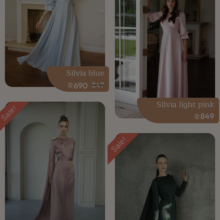
Silvia blue
₪
690
849
Silvia light pink
Sale!
₪
849
Sale!