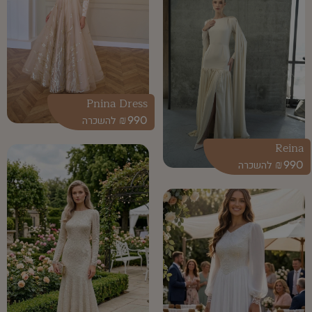
Pnina Dress
₪
990
Reina
₪
990