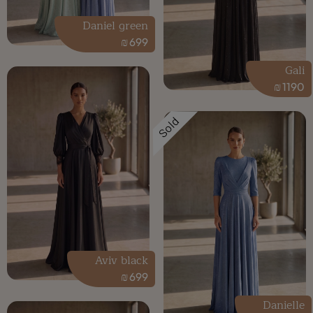
Daniel green
₪
699
Gali
₪
1190
Sold
Aviv black
₪
699
Danielle