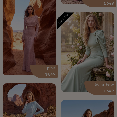
₪
649
Last One
Or pink
₪
849
Mint bow
₪
649