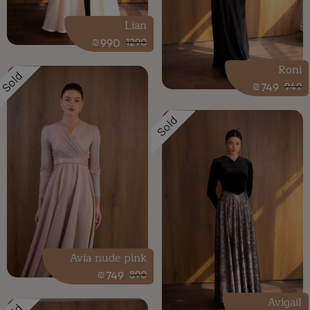
Lian
₪
990
1290
Roni
Sold
₪
749
949
Sold
Avia nude pink
₪
749
890
Avigail