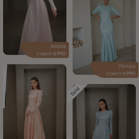
Amelia
₪
990
Virtuos
₪
990
Sold