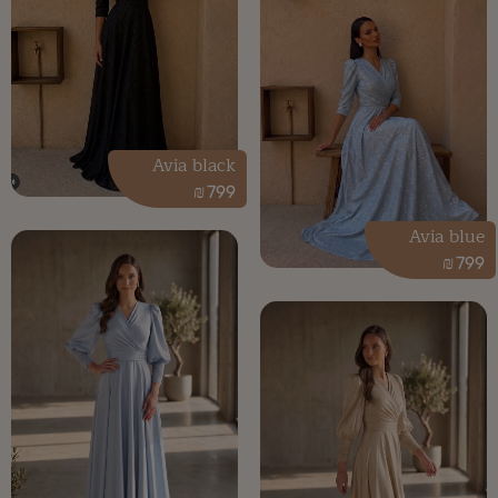
Avia black
₪
799
Avia blue
₪
799