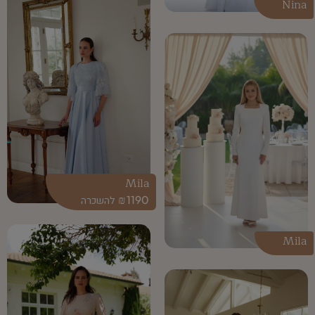
Nina
Mila
₪
1190
Mila