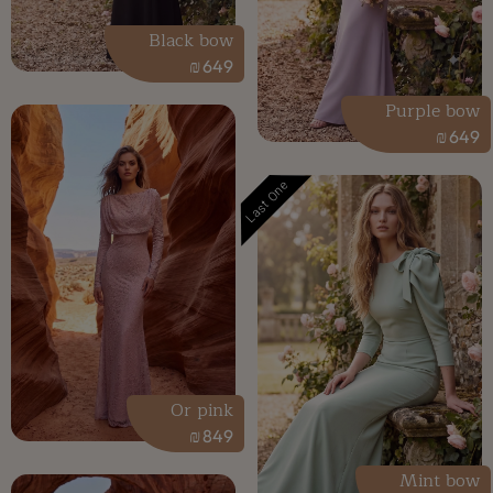
Black bow
₪
649
Purple bow
₪
649
Last One
Or pink
₪
849
Mint bow