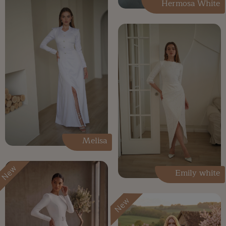
Hermosa White
Melisa
New
Emily white
New