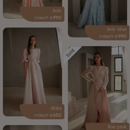
Aviv
₪
990
Aviv blue
₪
990
Sold
Mika
₪
650
Raz pink