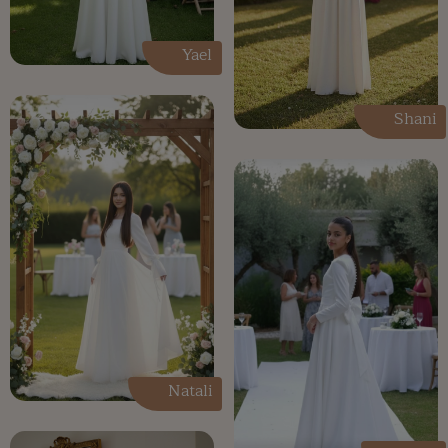
Yael
Shani
Natali