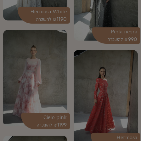
Hermosa White
₪
1190
Perla negra
₪
990
Cielo pink
₪
1199
Hermosa