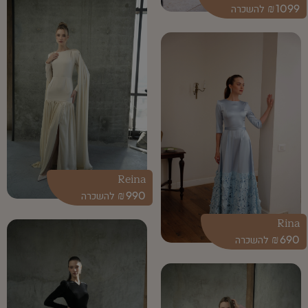
₪
1099
Reina
₪
990
Rina
₪
690