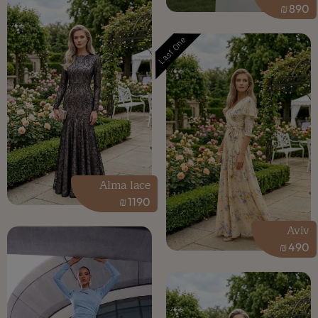
₪
890
Last One
Alma lace
₪
1190
Aviv
₪
490