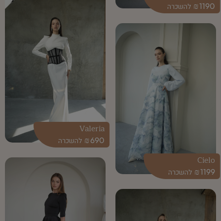
₪
1190
Valeria
₪
690
Cielo
₪
1199