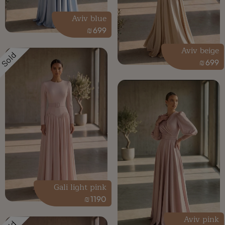
Aviv blue
₪
699
Aviv beige
Sold
₪
699
Gali light pink
₪
1190
Aviv pink