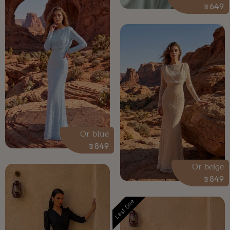
₪
649
Or blue
₪
849
Or beige
₪
849
Last One