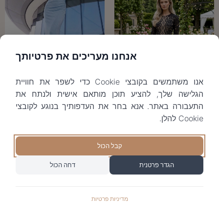
אנחנו מעריכים את פרטיותך
Gen
אנו משתמשים בקובצי Cookie כדי לשפר את חוויית
₪
590
הגלישה שלך, להציע תוכן מותאם אישית ולנתח את
Hermosa black
התעבורה באתר. אנא בחר את העדפותיך בנוגע לקובצי
₪
1190
Cookie להלן.
קבל הכול
הגדר פרטנית
דחה הכול
מדיניות פרטיות