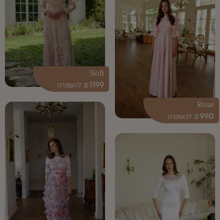
Sofi
₪
1199
Rose
₪
990