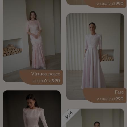
₪
990
Virtuos peace
₪
990
Fate
₪
990
Sold