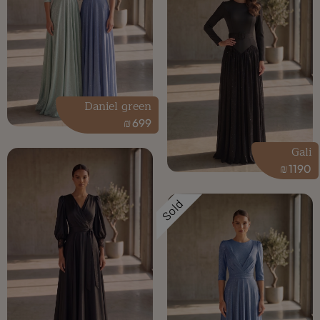
Daniel green
₪
699
Gali
₪
1190
Sold