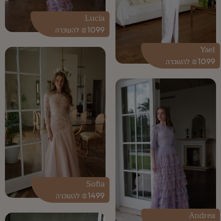
Lucia
₪
1099
Yael
₪
1099
Sofia
₪
1499
Andrea