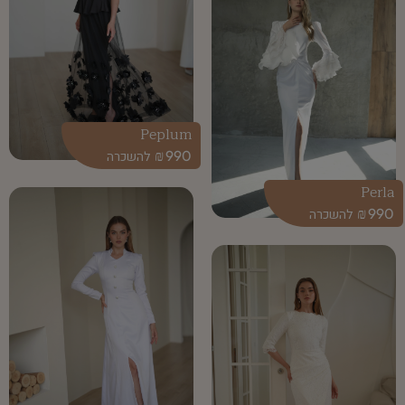
Peplum
₪
990
Perla
₪
990