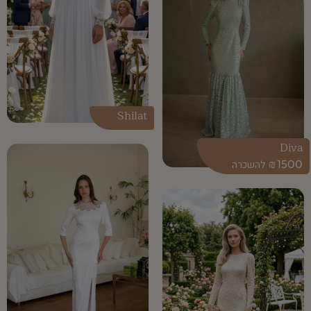
Shilat
Diva
₪
1500