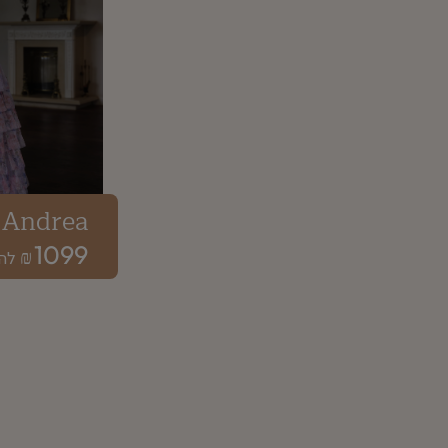
Andrea
1099
₪