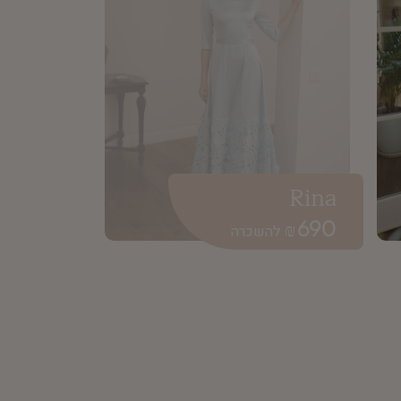
Rina
690
₪