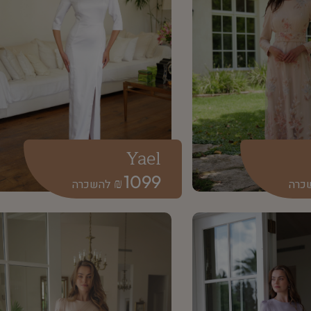
Yael
1099
₪