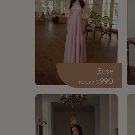
Rose
990
₪