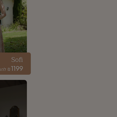
Sofi
1199
₪