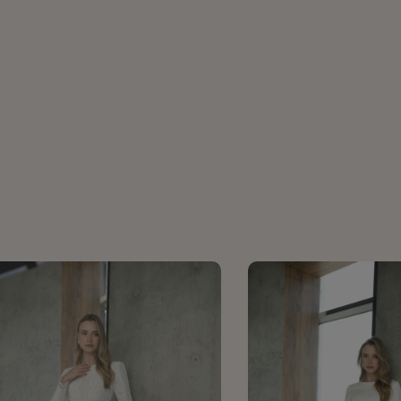
Negra pink
749
₪