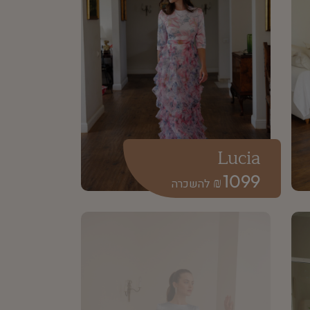
Lucia
1099
₪