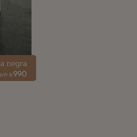
la negra
990
₪