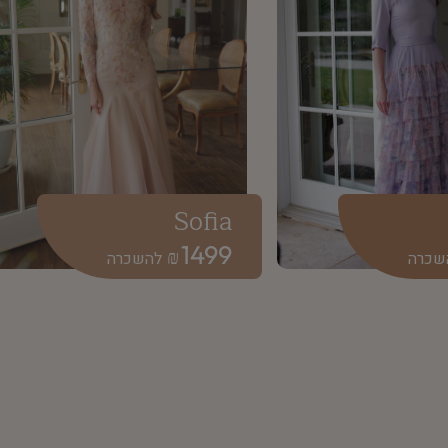
Sofia
1499
₪