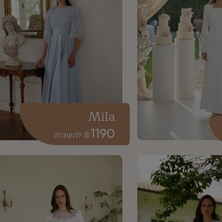
Mila
1190
₪