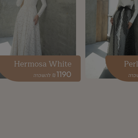
Hermosa White
Per
1190
₪