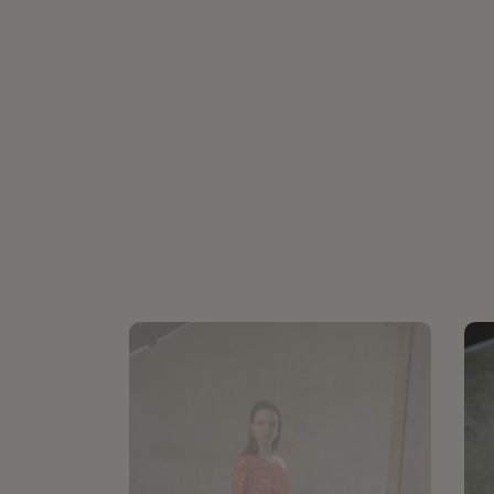
Negra
749
₪