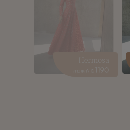
Hermosa
1190
₪