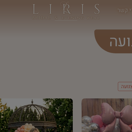
י קשר
עה
נועה