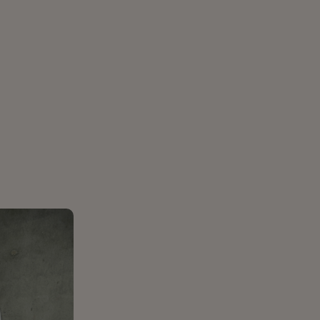
Reina
990
₪