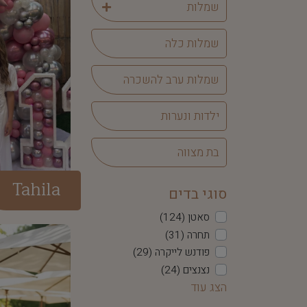
שמלות
שמלות כלה
שמלות ערב להשכרה
ילדות ונערות
בת מצווה
Tahila
סוגי בדים
סאטן (124)
תחרה (31)
פודנש לייקרה (29)
נצנצים (24)
מחורז (24)
קליאו (14)