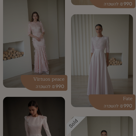
₪
990
Virtuos peace
₪
990
Fate
₪
990
Sold