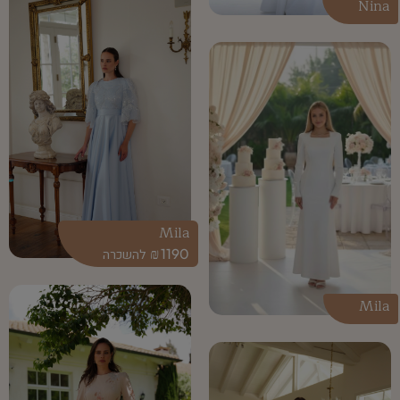
Nina
Mila
₪
1190
Mila