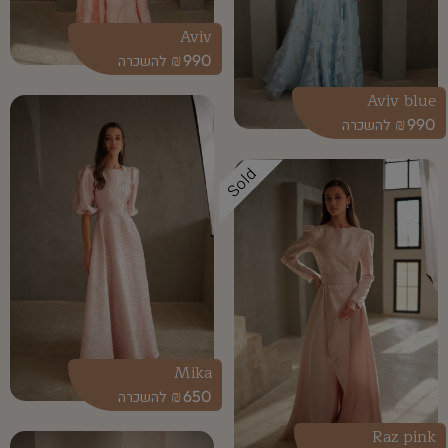
Aviv
₪
990
Aviv blue
₪
990
Sold
Mika
₪
650
Raz pink