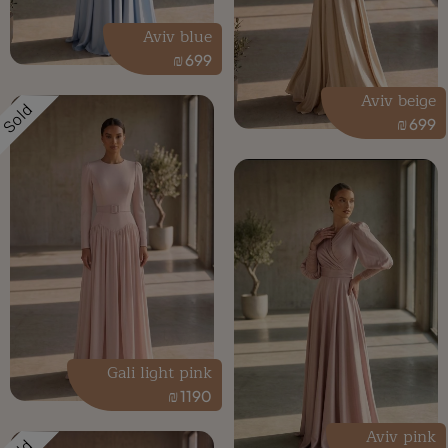
Aviv blue
₪
699
Aviv beige
Sold
₪
699
Gali light pink
₪
1190
Aviv pink