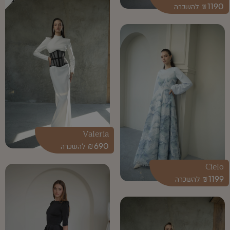
₪
1190
Valeria
₪
690
Cielo
₪
1199