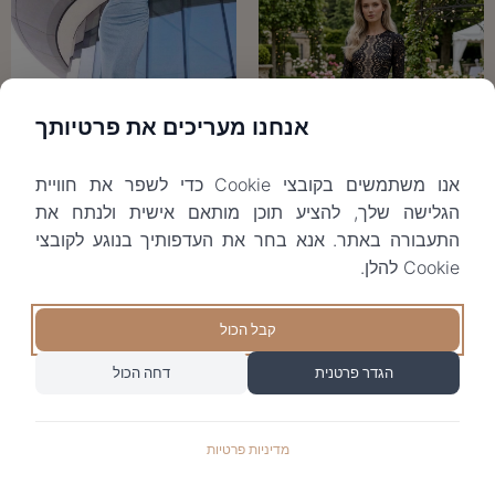
אנחנו מעריכים את פרטיותך
Gen
אנו משתמשים בקובצי Cookie כדי לשפר את חוויית
₪
590
הגלישה שלך, להציע תוכן מותאם אישית ולנתח את
Hermosa black
התעבורה באתר. אנא בחר את העדפותיך בנוגע לקובצי
₪
1190
Cookie להלן.
קבל הכול
הגדר פרטנית
דחה הכול
מדיניות פרטיות