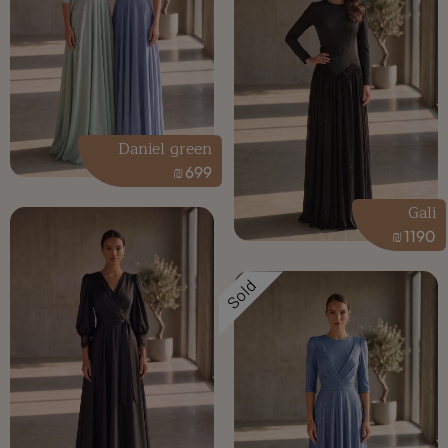
Daniel green
₪
699
Gali
₪
1190
Sold