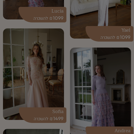
Lucia
₪
1099
Yael
₪
1099
Sofia
₪
1499
Andrea