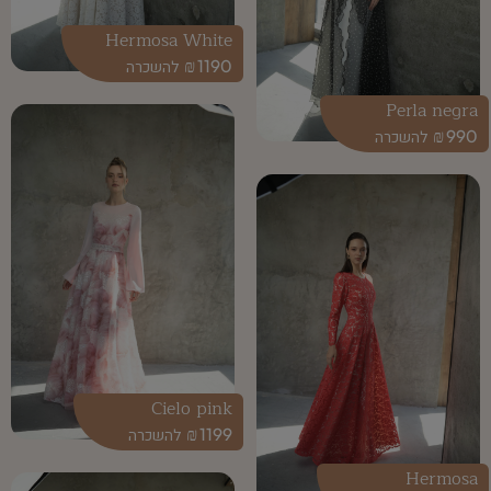
Hermosa White
₪
1190
Perla negra
₪
990
Cielo pink
₪
1199
Hermosa