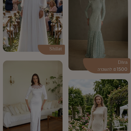
Shilat
Diva
₪
1500