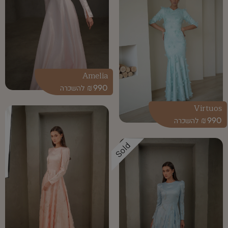
Amelia
₪
990
Virtuos
₪
990
Sold