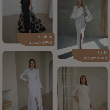
Peplum
₪
990
Perla
₪
990