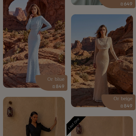
₪
649
Or blue
₪
849
Or beige
₪
849
Last One