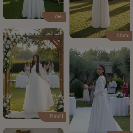
Yael
Shani
Natali