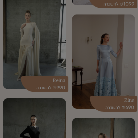
₪
1099
Reina
₪
990
Rina
₪
690