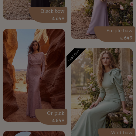
Black bow
₪
649
Purple bow
₪
649
Last One
Or pink
₪
849
Mint bow