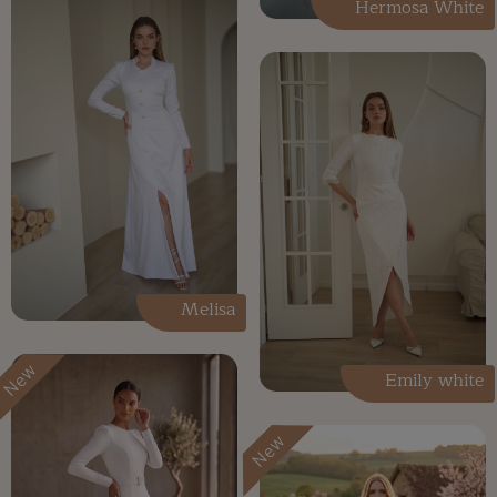
Hermosa White
Melisa
New
Emily white
New