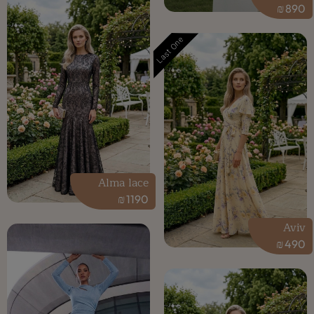
₪
890
Last One
Alma lace
₪
1190
Aviv
₪
490