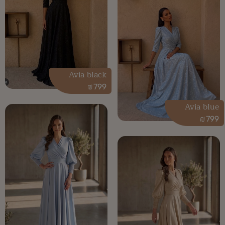
Avia black
₪
799
Avia blue
₪
799