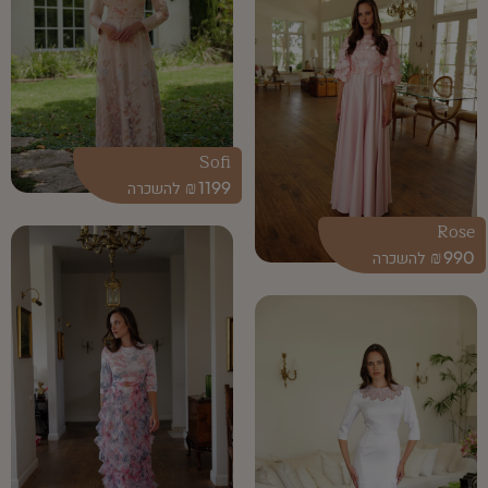
Sofi
₪
1199
Rose
₪
990